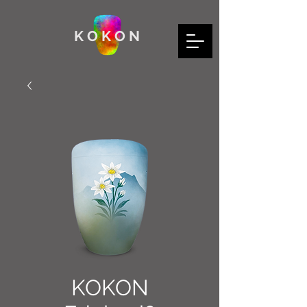
K O K O N
KOKON