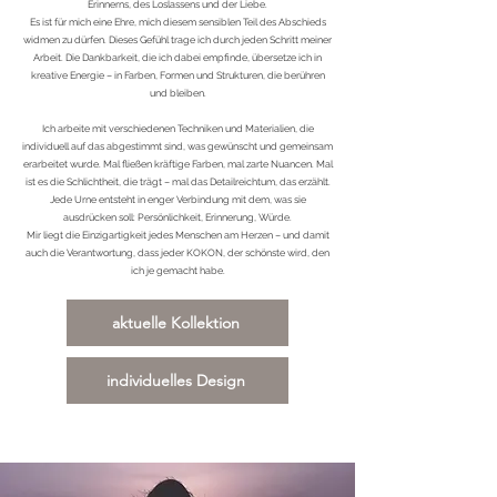
Erinnerns, des Loslassens und der Liebe.
Es ist für mich eine Ehre, mich diesem sensiblen Teil des Abschieds
widmen zu dürfen. Dieses Gefühl trage ich durch jeden Schritt meiner
Arbeit. Die Dankbarkeit, die ich dabei empfinde, übersetze ich in
kreative Energie – in Farben, Formen und Strukturen, die berühren
und bleiben.
Ich arbeite mit verschiedenen Techniken und Materialien, die
individuell auf das abgestimmt sind, was gewünscht und gemeinsam
erarbeitet wurde. Mal fließen kräftige Farben, mal zarte Nuancen. Mal
ist es die Schlichtheit, die trägt – mal das Detailreichtum, das erzählt.
Jede Urne entsteht in enger Verbindung mit dem, was sie
ausdrücken soll: Persönlichkeit, Erinnerung, Würde.
Mir liegt die Einzigartigkeit jedes Menschen am Herzen – und damit
auch die Verantwortung, dass jeder KOKON, der schönste wird, den
ich je gemacht habe.
aktuelle Kollektion
individuelles Design