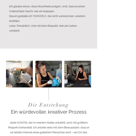
Ich glaube daran, dass Abschiede prägen. Und, dass es einen
Unterschied macht, wie wir loslassen.
Darum gestalte ich "KOKON´s", die nicht verstummen, sondern
erzählen.
Leise. Persönlich. Und mit dem Respekt, den ein Leben
verdient.
Die Entstehung
Ein würdevoller, kreativer Prozess
Jeder KOKON, der in meinem Atelier entsteht, wird mit größtem
Respekt behandelt. Ich arbeite stets mit dem Bewusstsein, dass er
zur letzten Heimat eines geliebten Menschen wird – ein Ort des