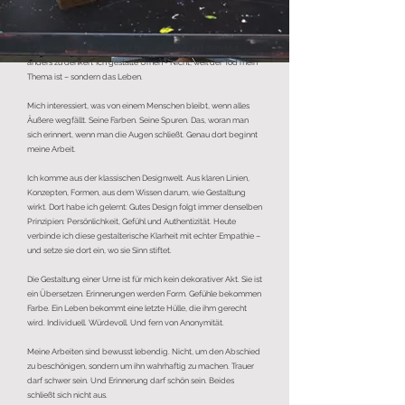
Ich bin ein kreativer Kopf mit Herz, Verstand und dem Mut,
anders zu denken. Ich gestalte Urnen - Nicht, weil der Tod mein
Thema ist – sondern das Leben.
Mich interessiert, was von einem Menschen bleibt, wenn alles
Äußere wegfällt. Seine Farben. Seine Spuren. Das, woran man
sich erinnert, wenn man die Augen schließt. Genau dort beginnt
meine Arbeit.
Ich komme aus der klassischen Designwelt. Aus klaren Linien,
Konzepten, Formen, aus dem Wissen darum, wie Gestaltung
wirkt. Dort habe ich gelernt: Gutes Design folgt immer denselben
Prinzipien: Persönlichkeit, Gefühl und Authentizität. Heute
verbinde ich diese gestalterische Klarheit mit echter Empathie –
und setze sie dort ein, wo sie Sinn stiftet.
Die Gestaltung einer Urne ist für mich kein dekorativer Akt. Sie ist
ein Übersetzen. Erinnerungen werden Form. Gefühle bekommen
Farbe. Ein Leben bekommt eine letzte Hülle, die ihm gerecht
wird. Individuell. Würdevoll. Und fern von Anonymität.
Meine Arbeiten sind bewusst lebendig. Nicht, um den Abschied
zu beschönigen, sondern um ihn wahrhaftig zu machen. Trauer
darf schwer sein. Und Erinnerung darf schön sein. Beides
schließt sich nicht aus.