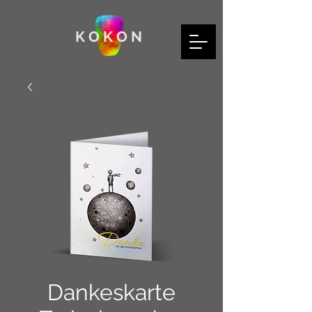
K O K O N
Dankeskarte