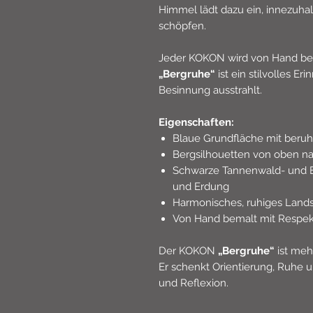
Himmel lädt dazu ein, innezuhalt
schöpfen.
Jeder KOKON wird von Hand bema
„Bergruhe“
ist ein stilvolles Er
Besinnung ausstrahlt.
Eigenschaften:
Blaue Grundfläche mit beruhi
Bergsilhouetten von oben na
Schwarze Tannenwald- und E
und Erdung
Harmonisches, ruhiges Land
Von Hand bemalt mit Respekt
Der KOKON
„Bergruhe“
ist mehr
Er schenkt Orientierung, Ruhe 
und Reflexion.