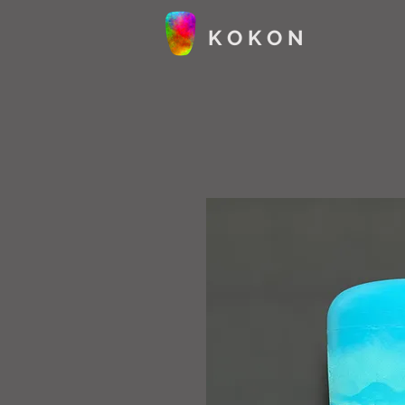
K O K O N